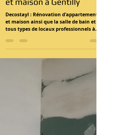
29 févr. 2024
2 min de lecture
Rénovation appartement
et maison à Gentilly
Decostayl : Rénovation d'appartement
et maison ainsi que la salle de bain et
tous types de locaux professionnels à
Gentilly . Une expérience de 30 ans dans
le bâtiment et de la rénovation, notre
équipe répondra avec
professionnalisme à toutes vos
demandes dans toute la rénovation
générale. Les prestations sont garanties
par une garantie décennale. Devis et
déplacement Gratuit au Tél :
06.99.09.33.81