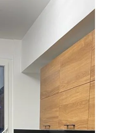
Decostayl : Rénovation d'appartement
et maison ainsi que la salle de bain et
tous types de locaux professionnels à
Arcueil . Une expérience de 30 ans dans
le bâtiment et de la rénovation, notre
équipe répondra avec
professionnalisme à toutes vos
demandes dans toute la rénovation
générale. Les prestations sont garanties
par une garantie décennale. Devis et
déplacement Gratuit au Tél :
06.99.09.33.81.