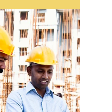
une organisation rigoureuse. Que vous
souhaitiez moderniser votre intérieur,
optimiser l’espace ou valoriser votre
bien, une bonne planification est
essentielle pour éviter les mauvaises
surprises. En tant que professionnel de
la gestion de projets de rénovation, je
vous accompagne pour que votre
chantier se déroule en toute sérénité,
avec un interlocuteur unique, une
garantie décennale et des devis gra