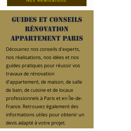
Nos Réalisations
Guides et conseils
rénovation
appartement Paris
Découvrez nos conseils d'experts,
nos réalisations, nos idées et nos
guides pratiques pour réussir vos
travaux de rénovation
d'appartement, de maison, de salle
de bain, de cuisine et de locaux
professionnels à Paris et en Île-de-
France. Retrouvez également des
informations utiles pour obtenir un
devis adapté à votre projet.