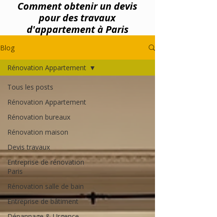
Comment obtenir un devis
pour des travaux
d'appartement à Paris
Blog
Rénovation Appartement
Tous les posts
Rénovation Appartement
Rénovation bureaux
Rénovation maison
Devis travaux
Entreprise de rénovation
Paris
Rénovation salle de bain
Entreprise de bâtiment
Dépannage & Urgence