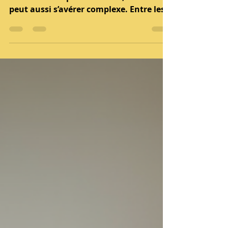
Rénover un appartement à Paris est
une aventure passionnante, mais elle
peut aussi s’avérer complexe. Entre les
contraintes liées à l’ancienneté des
bâtiments, les règles d’urbanisme
spécifiques et la nécessité de trouver
des professionnels fiables, il est
essentiel de bien s’informer avant de se
lancer. En tant que spécialiste de la
gestion de projets de rénovation à Paris
et en Île-de-France, je vous partage ici
tout ce qu’il faut savoir pour réussir
votre projet en toute s