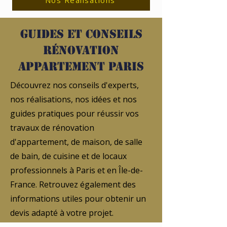
Nos Réalisations
Guides et conseils
rénovation
appartement Paris
Découvrez nos conseils d'experts,
nos réalisations, nos idées et nos
guides pratiques pour réussir vos
travaux de rénovation
d'appartement, de maison, de salle
de bain, de cuisine et de locaux
professionnels à Paris et en Île-de-
France. Retrouvez également des
informations utiles pour obtenir un
devis adapté à votre projet.