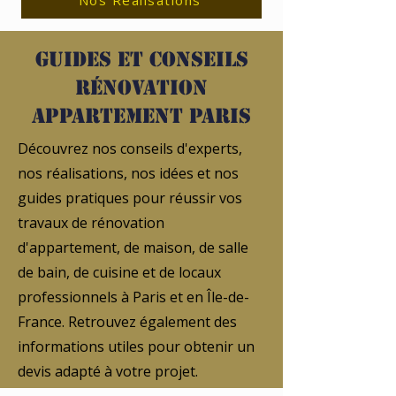
Nos Réalisations
Guides et conseils
rénovation
appartement Paris
Découvrez nos conseils d'experts,
nos réalisations, nos idées et nos
guides pratiques pour réussir vos
travaux de rénovation
d'appartement, de maison, de salle
de bain, de cuisine et de locaux
professionnels à Paris et en Île-de-
France. Retrouvez également des
informations utiles pour obtenir un
devis adapté à votre projet.