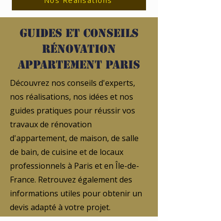
Nos Réalisations
Guides et conseils
rénovation
appartement Paris
Découvrez nos conseils d'experts,
nos réalisations, nos idées et nos
guides pratiques pour réussir vos
travaux de rénovation
d'appartement, de maison, de salle
de bain, de cuisine et de locaux
professionnels à Paris et en Île-de-
France. Retrouvez également des
informations utiles pour obtenir un
devis adapté à votre projet.