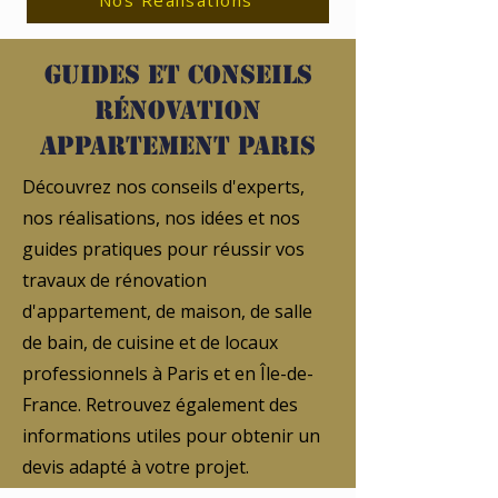
Nos Réalisations
Guides et conseils
rénovation
appartement Paris
Découvrez nos conseils d'experts,
nos réalisations, nos idées et nos
guides pratiques pour réussir vos
travaux de rénovation
d'appartement, de maison, de salle
de bain, de cuisine et de locaux
professionnels à Paris et en Île-de-
France. Retrouvez également des
informations utiles pour obtenir un
devis adapté à votre projet.