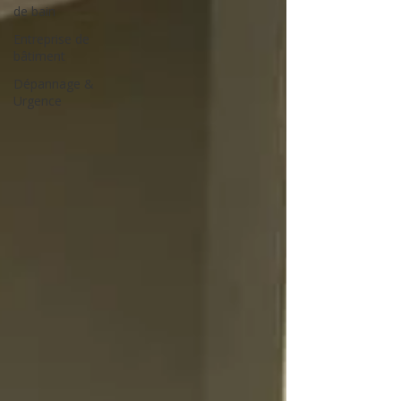
de bain
Entreprise de
bâtiment
Dépannage &
Urgence