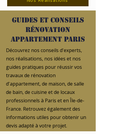
Nos Réalisations
Guides et conseils
rénovation
appartement Paris
Découvrez nos conseils d'experts,
nos réalisations, nos idées et nos
guides pratiques pour réussir vos
travaux de rénovation
d'appartement, de maison, de salle
de bain, de cuisine et de locaux
professionnels à Paris et en Île-de-
France. Retrouvez également des
informations utiles pour obtenir un
devis adapté à votre projet.