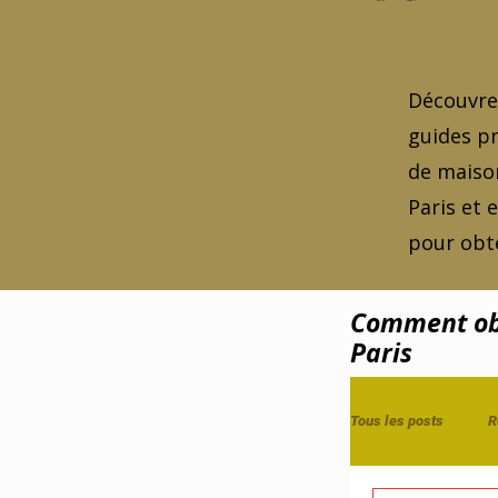
Découvrez
guides pr
de maison
Paris et 
pour obte
Comment obt
Paris
Tous les posts
R