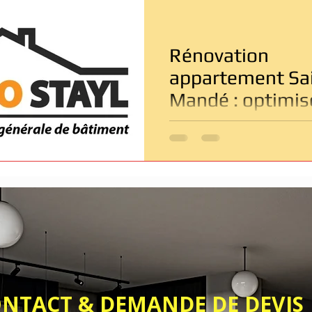
Entreprise de rénovation Paris
Rénovation salle de bain
Rénovation
âtiment
Dépannage & Urgence
appartement Sai
Mandé : optimis
chaque mètre ca
dans les petits
logements
& DEMANDE DE DEVIS