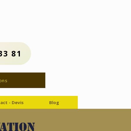
us :
81
ion Gratuit
33 81
ons
act - Devis
Blog
vation