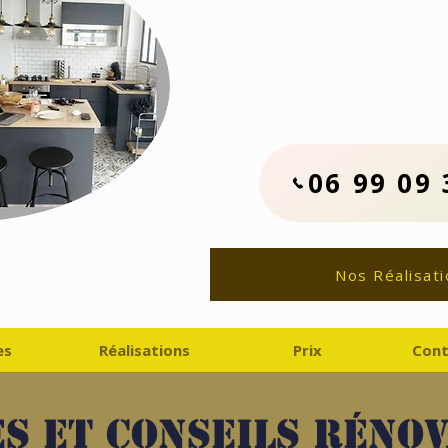
Contactez No
06.99.09.33.
Devis Travaux Rénovat
06 99 09 
Nos Réalisati
es
Réalisations
Prix
Cont
s et conseils réno