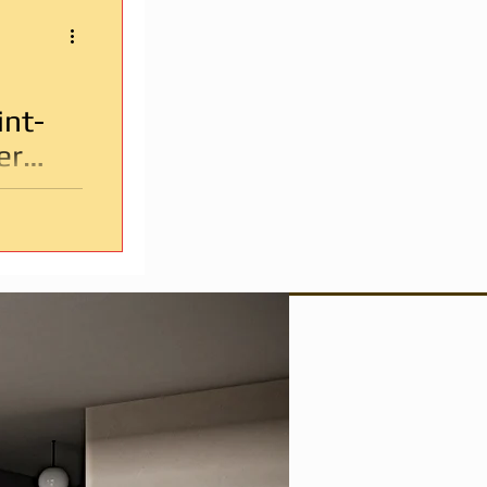
nt-
er
rré