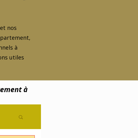
 et nos
appartement,
nnels à
ns utiles
tement à