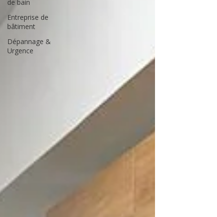
de bain
Entreprise de
bâtiment
Dépannage &
Urgence