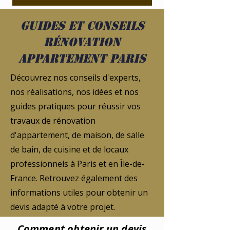
Guides et conseils
rénovation
appartement Paris
Découvrez nos conseils d'experts,
nos réalisations, nos idées et nos
guides pratiques pour réussir vos
travaux de rénovation
d'appartement, de maison, de salle
de bain, de cuisine et de locaux
professionnels à Paris et en Île-de-
France. Retrouvez également des
informations utiles pour obtenir un
devis adapté à votre projet.
Comment obtenir un devis