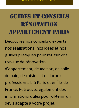
Nos Réalisations
Guides et conseils
rénovation
appartement Paris
Découvrez nos conseils d'experts,
nos réalisations, nos idées et nos
guides pratiques pour réussir vos
travaux de rénovation
d'appartement, de maison, de salle
de bain, de cuisine et de locaux
professionnels à Paris et en Île-de-
France. Retrouvez également des
informations utiles pour obtenir un
devis adapté à votre projet.