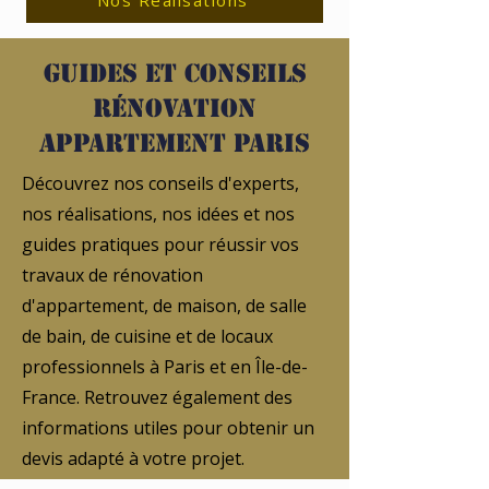
Nos Réalisations
Guides et conseils
rénovation
appartement Paris
Découvrez nos conseils d'experts,
nos réalisations, nos idées et nos
guides pratiques pour réussir vos
travaux de rénovation
d'appartement, de maison, de salle
de bain, de cuisine et de locaux
professionnels à Paris et en Île-de-
France. Retrouvez également des
informations utiles pour obtenir un
devis adapté à votre projet.