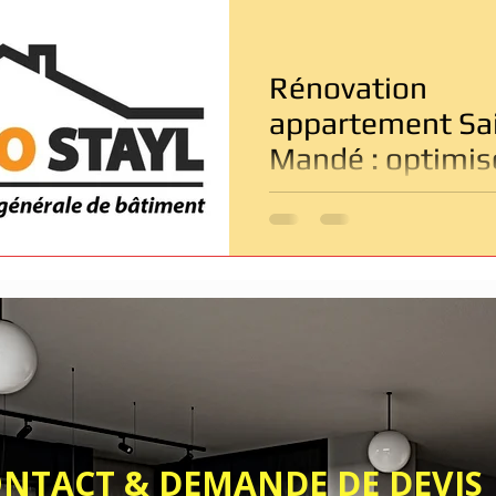
Entreprise de rénovation Paris
Rénovation salle de bain
Rénovation
âtiment
Dépannage & Urgence
appartement Sai
Mandé : optimis
chaque mètre ca
dans les petits
logements
& DEMANDE DE DEVIS