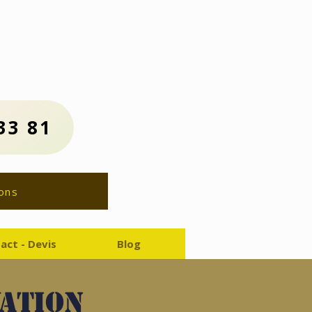
us :
81
ion Gratuit
33 81
ons
act - Devis
Blog
vation