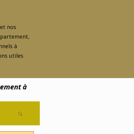
 et nos
appartement,
nnels à
ns utiles
tement à