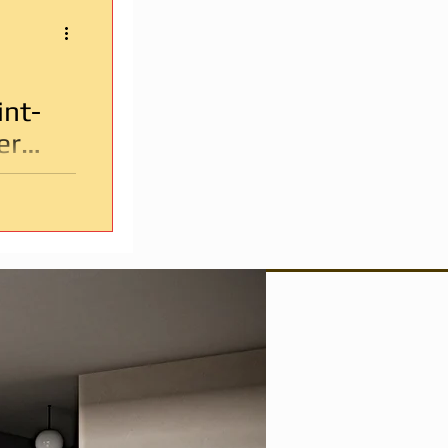
nt-
er
rré