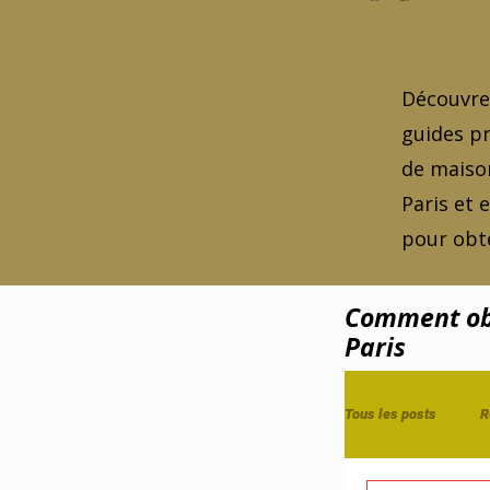
Découvrez
guides pr
de maison
Paris et 
pour obte
Comment obt
Paris
Tous les posts
R