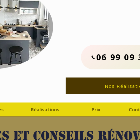
Contactez No
06.99.09.33.
Devis Travaux Rénovat
06 99 09 
Nos Réalisati
es
Réalisations
Prix
Cont
s et conseils réno