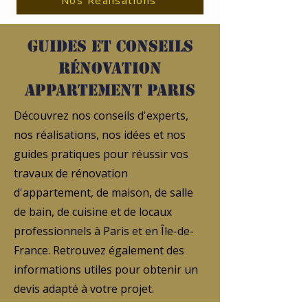
Nos Réalisations
Guides et conseils
rénovation
appartement Paris
Découvrez nos conseils d'experts,
nos réalisations, nos idées et nos
guides pratiques pour réussir vos
travaux de rénovation
d'appartement, de maison, de salle
de bain, de cuisine et de locaux
professionnels à Paris et en Île-de-
France. Retrouvez également des
informations utiles pour obtenir un
devis adapté à votre projet.