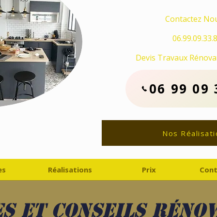
Contactez Nou
06.99.09.33.
Devis Travaux Rénovat
06 99 09 
Nos Réalisati
es
Réalisations
Prix
Cont
s et conseils réno