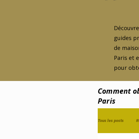
Découvrez
guides pr
de maison
Paris et 
pour obte
Comment obt
Paris
Tous les posts
R