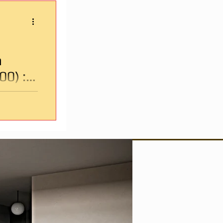
à
00) :