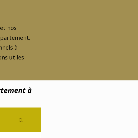
 et nos
appartement,
nnels à
ns utiles
rtement à