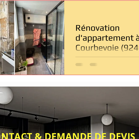
Entreprise de rénovation Paris
Rénovation salle de bain
Rénovation
âtiment
Dépannage & Urgence
d'appartement 
Courbevoie (924
Solutions et
contraintes
techniques
& DEMANDE DE DEVIS