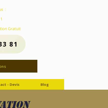
s :
81
ion Gratuit
33 81
ons
act - Devis
Blog
vation