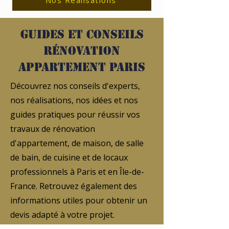
Nos Réalisations
Guides et conseils
rénovation
appartement Paris
Découvrez nos conseils d'experts,
nos réalisations, nos idées et nos
guides pratiques pour réussir vos
travaux de rénovation
d'appartement, de maison, de salle
de bain, de cuisine et de locaux
professionnels à Paris et en Île-de-
France. Retrouvez également des
informations utiles pour obtenir un
devis adapté à votre projet.