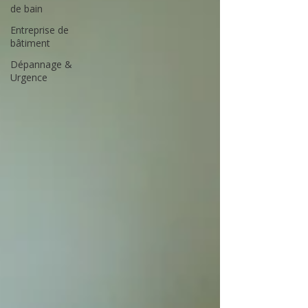
de bain
Entreprise de
bâtiment
Dépannage &
Urgence