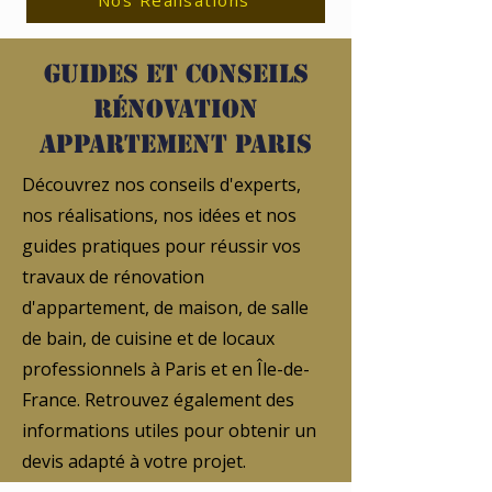
Nos Réalisations
Guides et conseils
rénovation
appartement Paris
Découvrez nos conseils d'experts,
nos réalisations, nos idées et nos
guides pratiques pour réussir vos
travaux de rénovation
d'appartement, de maison, de salle
de bain, de cuisine et de locaux
professionnels à Paris et en Île-de-
France. Retrouvez également des
informations utiles pour obtenir un
devis adapté à votre projet.