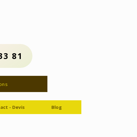
us :
81
ion Gratuit
33 81
ons
act - Devis
Blog