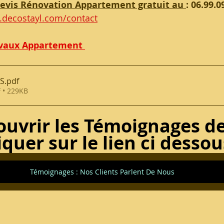
evis Rénovation Appartement gratuit au 
: 06.99.0
.decostayl.com/contact
avaux Appartement 
IS
.pdf
 • 229KB
ouvrir les Témoignages de
iquer sur le lien ci dessou
Témoignages : Nos Clients Parlent De Nous