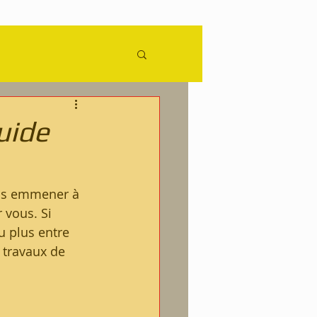
ence
uide
us emmener à 
 vous. Si 
u plus entre 
 travaux de 