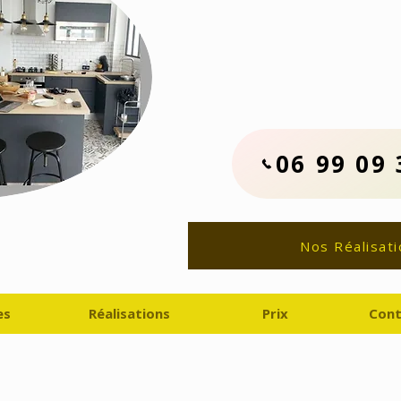
Contactez No
06.99.09.33.
Devis Travaux Rénovat
06 99 09 
Nos Réalisati
es
Réalisations
Prix
Cont