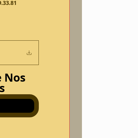
9.33.81
 Nos 
s