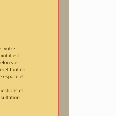
s votre 
nt il est 
selon vos 
met tout en 
e espace et 
uestions et 
sultation 