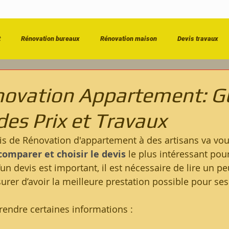
t
Rénovation bureaux
Rénovation maison
Devis travaux
énovation salle de bain
Entreprise de bâtiment
Dépannage & Urg
novation Appartement: G
es Prix et Travaux
s de Rénovation d'appartement à des artisans va vo
comparer et choisir le devis
 le plus intéressant pour
un devis est important, il est nécessaire de lire un pe
surer d’avoir la meilleure prestation possible pour ses
endre certaines informations :