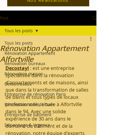
Nos Réalisations
Post
Tous les posts
Tous les posts
Rénovation Appartement
Rénovation Appartement
Alfortville
Rénovation bureaux
Decostayl
 : est une entreprise 
Rénovation maison
spécialisée dans la rénovation 
d'appartements et de maisons, ainsi 
Devis travaux
que dans la transformation de salles 
Entreprise de rénovation Paris
de bains et tous types de locaux 
professionnels, située à Alfortville 
Rénovation salle de bain
dans le 94. Avec une solide 
Entreprise de bâtiment
expérience de 30 ans dans le 
Dépannage & Urgence
domaine du bâtiment et de la 
rénovation, notre équipe d'experts 