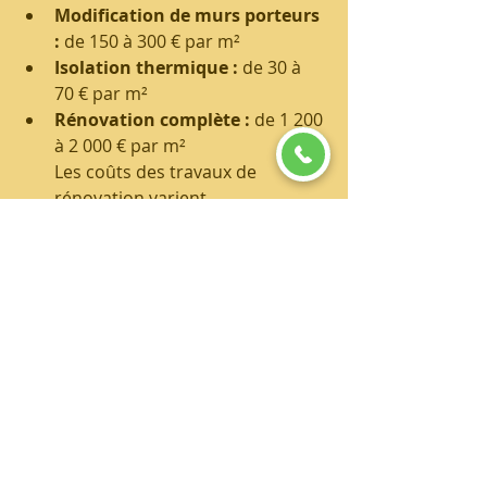
Modification de murs porteurs 
:
 de 150 à 300 € par m²
Isolation thermique :
 de 30 à 
70 € par m²
Rénovation complète :
 de 1 200 
à 2 000 € par m²
Les coûts des travaux de 
rénovation varient 
considérablement selon 
l'ampleur des travaux et les 
métiers impliqués. Il est 
conseillé de demander plusieurs 
devis pour comparer les prix et 
choisir le meilleur rapport 
qualité-prix pour vos projets de 
rénovation.
Pour vos projets de rénovation, 
il est crucial d'avoir une idée 
précise des coûts associés. C'est 