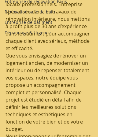
Entreprise de rénovation Paris
locaux professionnels. Entreprise 
spécialisée dans les travaux de 
Rénovation salle de bain
rénovation intérieure, nous mettons 
Entreprise de bâtiment
à profit plus de 30 ans d’expérience 
Dépannage & Urgence
dans le bâtiment pour accompagner 
chaque client avec sérieux, méthode 
et efficacité.
Que vous envisagiez de rénover un 
logement ancien, de moderniser un 
intérieur ou de repenser totalement 
vos espaces, notre équipe vous 
propose un accompagnement 
complet et personnalisé. Chaque 
projet est étudié en détail afin de 
définir les meilleures solutions 
techniques et esthétiques en 
fonction de votre bien et de votre 
budget.
Nous intervenons sur l’ensemble des 