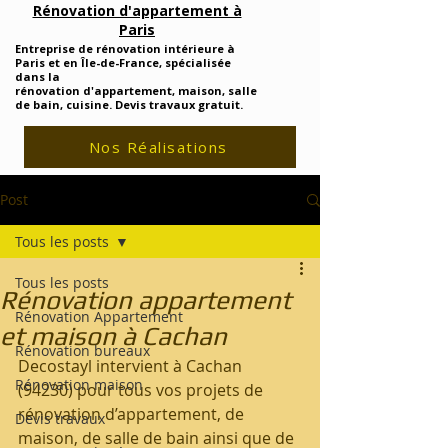
Rénovation d'appartement à
Paris
Entreprise de rénovation intérieure à
Paris et en Île-de-France, spécialisée
dans la
rénovation d'appartement, maison, salle
de bain, cuisine. Devis travaux gratuit.
Nos Réalisations
Post
Tous les posts
Tous les posts
Rénovation appartement
Rénovation Appartement
et maison à Cachan
Rénovation bureaux
Decostayl intervient à Cachan 
Rénovation maison
(94230) pour tous vos projets de 
rénovation d’appartement, de 
Devis travaux
maison, de salle de bain ainsi que de 