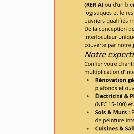
(RER A)
 ou d'un bi
logistiques et le re
ouvriers qualifiés m
De la conception des
interlocuteur uniqu
couverte par notre 
Notre expert
Confier votre chant
multiplication d'int
Rénovation gé
plafonds et ouv
Électricité & 
(NFC 15-100) et 
Sols & Murs :
 
de peinture in
Cuisines & Sal