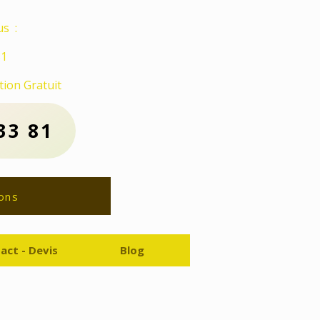
s :
81
ion Gratuit
33 81
ons
act - Devis
Blog