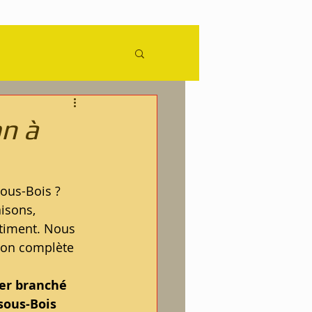
ence
n à
ous-Bois ? 
isons, 
âtiment. Nous 
ion complète 
ier branché 
sous-Bois 