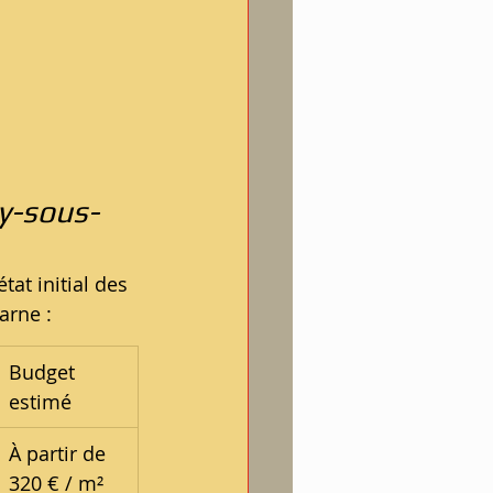
ay-sous-
at initial des 
arne :
Budget 
estimé
À partir de 
320 € / m²