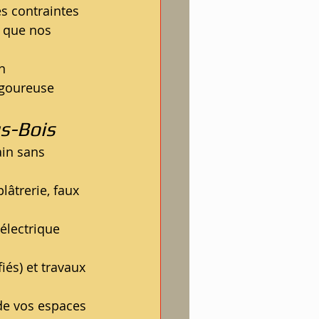
les contraintes 
e que nos 
n 
igoureuse 
us-Bois
ain sans 
lâtrerie, faux 
lectrique 
iés) et travaux 
de vos espaces 