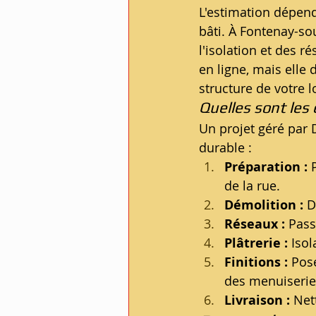
L'estimation dépend
bâti. À Fontenay-so
l'isolation et des r
en ligne, mais elle 
structure de votre 
Quelles sont les 
Un projet géré par D
durable :
Préparation :
 
de la rue.
Démolition :
 D
Réseaux :
 Pass
Plâtrerie :
 Iso
Finitions :
 Pos
des menuiserie
Livraison :
 Net