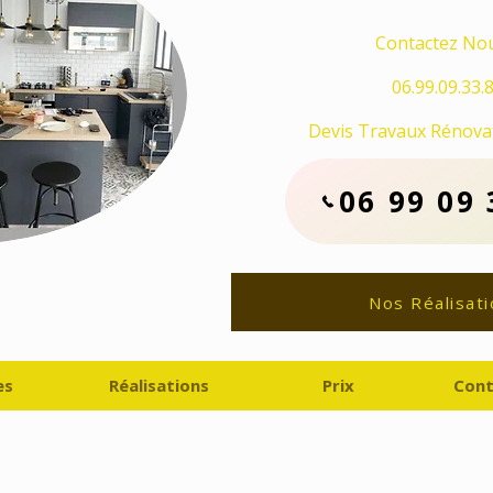
Contactez Nou
06.99.09.33.
Devis Travaux Rénovat
06 99 09 
Nos Réalisati
es
Réalisations
Prix
Cont