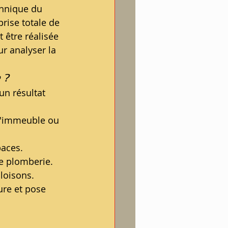
chnique du 
rise totale de 
 être réalisée 
ur analyser la 
 ?
un résultat 
l'immeuble ou 
paces.
de plomberie.
loisons.
ure et pose 