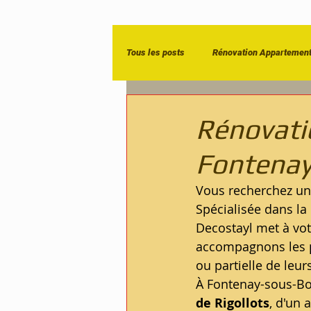
Tous les posts
Rénovation Appartemen
Entreprise de rénovation Paris
R
Rénovati
Fontenay
Vous recherchez une
Spécialisée dans la
Decostayl met à vot
accompagnons les pa
ou partielle de leu
À Fontenay-sous-Bois
de Rigollots
, d'un