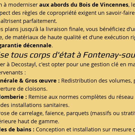
en à moderniser 
aux abords du Bois de Vincennes
, 
spect des règles de copropriété exigent un savoir-fair
aîtrisent parfaitement.
 plans jusqu'à la livraison finale, vous bénéficiez d'u
e, de matériaux de haute qualité et d'une exécution r
garantie décennale
.
ise tous corps d'état à Fontenay-so
ier à Decostayl, c'est opter pour une gestion clé en m
ervenants :
nérale & Gros œuvre :
 Redistribution des volumes, p
erture de cloisons.
Plomberie :
 Remise aux normes complètes du réseau é
des installations sanitaires.
Pose de carrelage, faïence, parquets (massifs ou stratif
térieure haut de gamme.
les de bains :
 Conception et installation sur mesure 