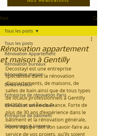
Nos Réalisations
Post
Tous les posts
Tous les posts
Rénovation appartement
Rénovation Appartement
et maison à Gentilly
Rénovation bureaux
Decostayl est une entreprise 
Rénovation maison
spécialisée dans la rénovation 
d’appartements, de maisons, de 
Devis travaux
salles de bain ainsi que de tous types 
Entreprise de rénovation Paris
de locaux professionnels à Gentilly 
(94250) et en Île-de-France. Forte de 
Rénovation salle de bain
plus de 30 ans d’expérience dans le 
Entreprise de bâtiment
bâtiment et la rénovation générale, 
Dépannage & Urgence
notre équipe met son savoir-faire au 
service de vos projets, qu’ils soient 