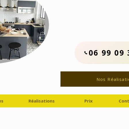
Contactez No
06.99.09.33.
Devis Travaux Rénovat
06 99 09 
Nos Réalisati
es
Réalisations
Prix
Cont