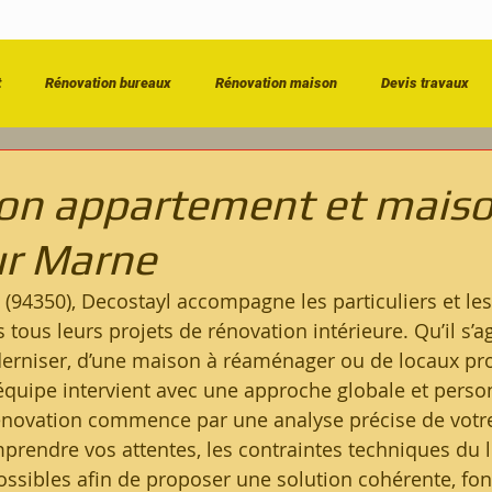
t
Rénovation bureaux
Rénovation maison
Devis travaux
énovation salle de bain
Entreprise de bâtiment
Dépannage & Urg
on appartement et maiso
sur Marne
 (94350), Decostayl accompagne les particuliers et les
tous leurs projets de rénovation intérieure. Qu’il s’ag
rniser, d’une maison à réaménager ou de locaux pro
équipe intervient avec une approche globale et perso
énovation commence par une analyse précise de votre
omprendre vos attentes, les contraintes techniques du 
ossibles afin de proposer une solution cohérente, fonc