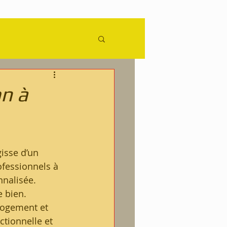
ence
n à
 
isse d’un 
fessionnels à 
nnalisée.
 bien. 
logement et 
tionnelle et 