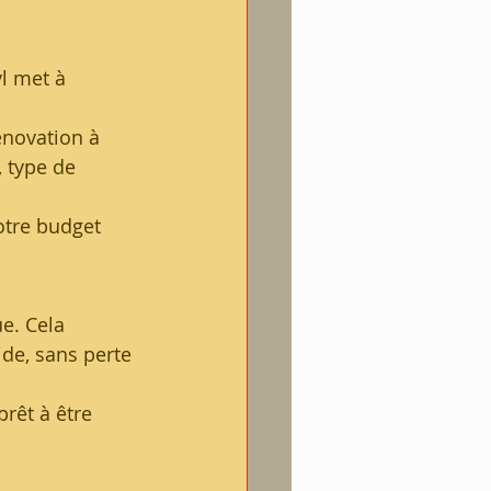
l met à 
énovation à 
 type de 
otre budget 
e. Cela 
de, sans perte 
prêt à être 