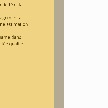
idité et la 
gagement à 
une estimation 
Marne dans 
ntée qualité.