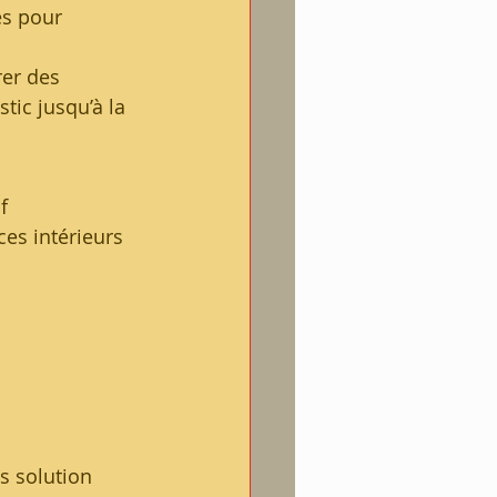
es pour 
er des 
ic jusqu’à la 
f 
es intérieurs 
s solution 