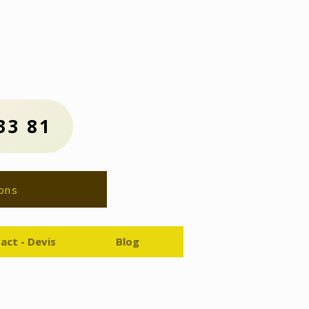
us :
81
ion Gratuit
33 81
ons
act - Devis
Blog