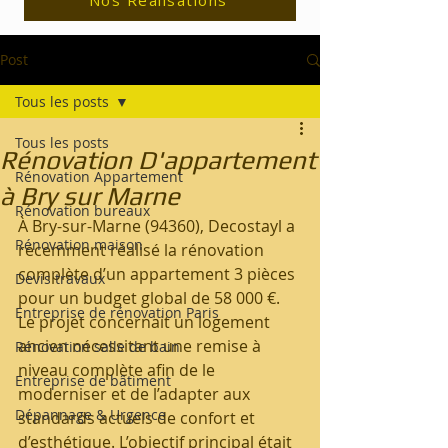
Nos Réalisations
Post
Tous les posts
Tous les posts
Rénovation D'appartement
Rénovation Appartement
à Bry sur Marne
Rénovation bureaux
À Bry-sur-Marne (94360), Decostayl a 
Rénovation maison
récemment réalisé la rénovation 
complète d’un appartement 3 pièces 
Devis travaux
pour un budget global de 58 000 €.
Entreprise de rénovation Paris
Le projet concernait un logement 
ancien nécessitant une remise à 
Rénovation salle de bain
niveau complète afin de le 
Entreprise de bâtiment
moderniser et de l’adapter aux 
Dépannage & Urgence
standards actuels de confort et 
d’esthétique. L’objectif principal était 