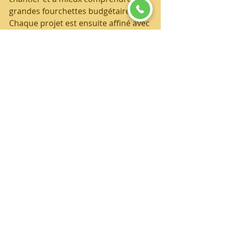
grandes fourchettes budgétaires.
Chaque projet est ensuite affiné avec 
un 
devis détaillé
, gratuit et sans 
engagement, établi après étude 
complète du logement afin de 
garantir un chiffrage précis et 
adapté à la réalité des travaux.
https://youtube.com/shorts/KeF3c6vLzzY?
si=ztHDC8R0z2o6aeFe