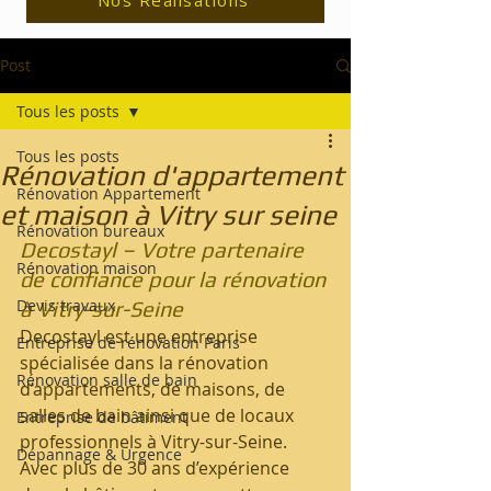
Nos Réalisations
Post
Tous les posts
Tous les posts
Rénovation d'appartement
Rénovation Appartement
et maison à Vitry sur seine
Rénovation bureaux
Decostayl – Votre partenaire 
Rénovation maison
de confiance pour la rénovation 
Devis travaux
à Vitry-sur-Seine
Decostayl est une entreprise 
Entreprise de rénovation Paris
spécialisée dans la rénovation 
Rénovation salle de bain
d’appartements, de maisons, de 
salles de bain ainsi que de locaux 
Entreprise de bâtiment
professionnels à Vitry-sur-Seine. 
Dépannage & Urgence
Avec plus de 30 ans d’expérience 