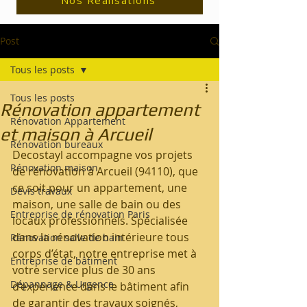
Nos Réalisations
Post
Tous les posts
Tous les posts
Rénovation appartement
Rénovation Appartement
et maison à Arcueil
Rénovation bureaux
Decostayl accompagne vos projets 
Rénovation maison
de rénovation à Arcueil (94110), que 
ce soit pour un appartement, une 
Devis travaux
maison, une salle de bain ou des 
Entreprise de rénovation Paris
locaux professionnels. Spécialisée 
dans la rénovation intérieure tous 
Rénovation salle de bain
corps d’état, notre entreprise met à 
Entreprise de bâtiment
votre service plus de 30 ans 
Dépannage & Urgence
d’expérience dans le bâtiment afin 
de garantir des travaux soignés, 