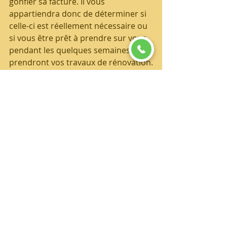
gonfler sa facture. Il vous 
appartiendra donc de déterminer si 
celle-ci est réellement nécessaire ou 
si vous être prêt à prendre sur vous 
pendant les quelques semaines que 
prendront vos travaux de rénovation.
Demander Votre devis Rénovation 
Appartement gratuit 
au 
: 06.99.09.33.81
ou 
sur
https://www.decostayl.com/conta
ct
Pour découvrir 
les 
Témoignages 
de Nos clients 