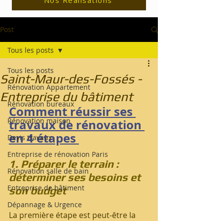
Nos Réalisations
Post
Tous les posts
Tous les posts
Saint-Maur-des-Fossés -
Rénovation Appartement
Entreprise du bâtiment
Rénovation bureaux
Comment réussir ses 
Rénovation maison
travaux de rénovation 
en 4 étapes 
Devis travaux
Entreprise de rénovation Paris
1. Préparer le terrain : 
Rénovation salle de bain
déterminer ses besoins et 
Entreprise de bâtiment
son budget
Dépannage & Urgence
La première étape est peut-être la 