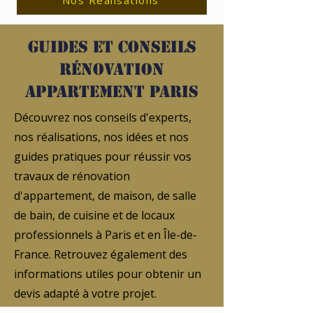
Nos Réalisations
Guides et conseils
rénovation
appartement Paris
Découvrez nos conseils d'experts,
nos réalisations, nos idées et nos
guides pratiques pour réussir vos
travaux de rénovation
d'appartement, de maison, de salle
de bain, de cuisine et de locaux
professionnels à Paris et en Île-de-
France. Retrouvez également des
informations utiles pour obtenir un
devis adapté à votre projet.