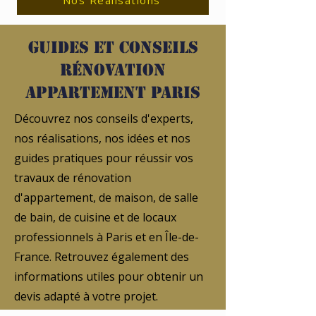
Nos Réalisations
Guides et conseils
rénovation
appartement Paris
Découvrez nos conseils d'experts,
nos réalisations, nos idées et nos
guides pratiques pour réussir vos
travaux de rénovation
d'appartement, de maison, de salle
de bain, de cuisine et de locaux
professionnels à Paris et en Île-de-
France. Retrouvez également des
informations utiles pour obtenir un
devis adapté à votre projet.