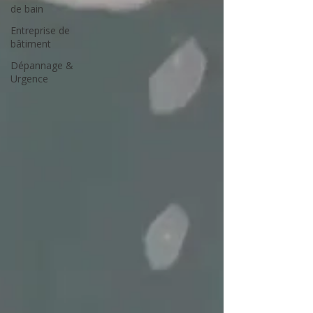
de bain
Entreprise de
bâtiment
Dépannage &
Urgence