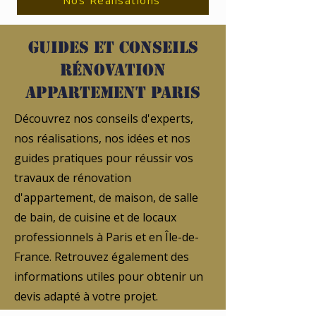
Nos Réalisations
Guides et conseils
rénovation
appartement Paris
Découvrez nos conseils d'experts,
nos réalisations, nos idées et nos
guides pratiques pour réussir vos
travaux de rénovation
d'appartement, de maison, de salle
de bain, de cuisine et de locaux
professionnels à Paris et en Île-de-
France. Retrouvez également des
informations utiles pour obtenir un
devis adapté à votre projet.