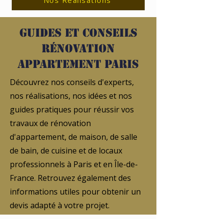
Nos Réalisations
Guides et conseils
rénovation
appartement Paris
Découvrez nos conseils d'experts,
nos réalisations, nos idées et nos
guides pratiques pour réussir vos
travaux de rénovation
d'appartement, de maison, de salle
de bain, de cuisine et de locaux
professionnels à Paris et en Île-de-
France. Retrouvez également des
informations utiles pour obtenir un
devis adapté à votre projet.