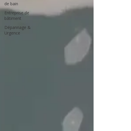
de bain
Entreprise de
bâtiment
Dépannage &
Urgence