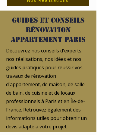
Nos Réalisations
Guides et conseils
rénovation
appartement Paris
Découvrez nos conseils d'experts,
nos réalisations, nos idées et nos
guides pratiques pour réussir vos
travaux de rénovation
d'appartement, de maison, de salle
de bain, de cuisine et de locaux
professionnels à Paris et en Île-de-
France. Retrouvez également des
informations utiles pour obtenir un
devis adapté à votre projet.