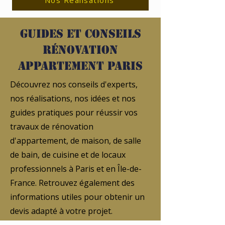
Nos Réalisations
Guides et conseils
rénovation
appartement Paris
Découvrez nos conseils d'experts,
nos réalisations, nos idées et nos
guides pratiques pour réussir vos
travaux de rénovation
d'appartement, de maison, de salle
de bain, de cuisine et de locaux
professionnels à Paris et en Île-de-
France. Retrouvez également des
informations utiles pour obtenir un
devis adapté à votre projet.