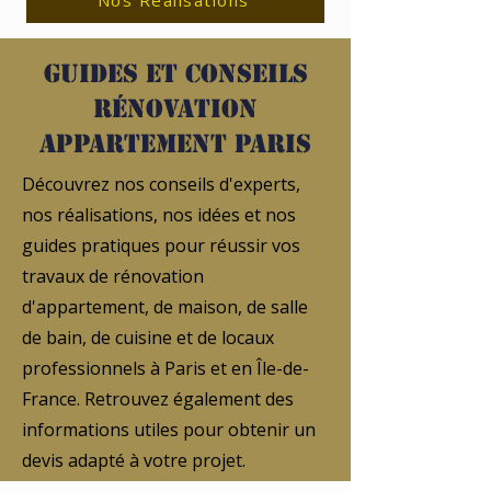
Nos Réalisations
Guides et conseils
rénovation
appartement Paris
Découvrez nos conseils d'experts,
nos réalisations, nos idées et nos
guides pratiques pour réussir vos
travaux de rénovation
d'appartement, de maison, de salle
de bain, de cuisine et de locaux
professionnels à Paris et en Île-de-
France. Retrouvez également des
informations utiles pour obtenir un
devis adapté à votre projet.