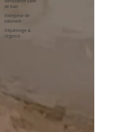
Rénovation salle
de bain
Entreprise de
bâtiment
Dépannage &
Urgence