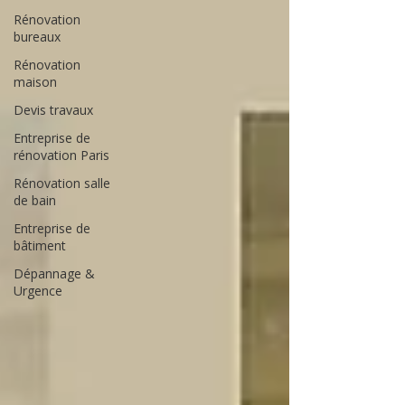
Rénovation
bureaux
Rénovation
maison
Devis travaux
Entreprise de
rénovation Paris
Rénovation salle
de bain
Entreprise de
bâtiment
Dépannage &
Urgence