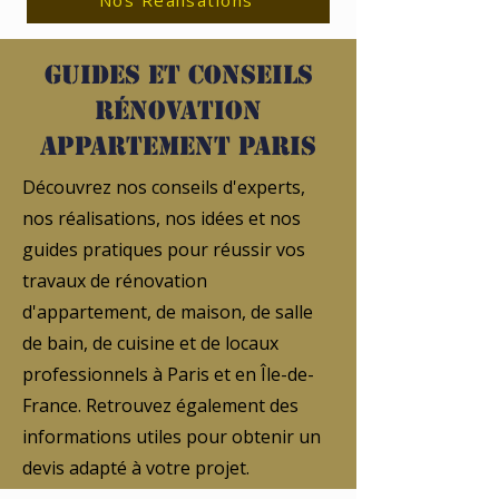
Nos Réalisations
Guides et conseils
rénovation
appartement Paris
Découvrez nos conseils d'experts,
nos réalisations, nos idées et nos
guides pratiques pour réussir vos
travaux de rénovation
d'appartement, de maison, de salle
de bain, de cuisine et de locaux
professionnels à Paris et en Île-de-
France. Retrouvez également des
informations utiles pour obtenir un
devis adapté à votre projet.