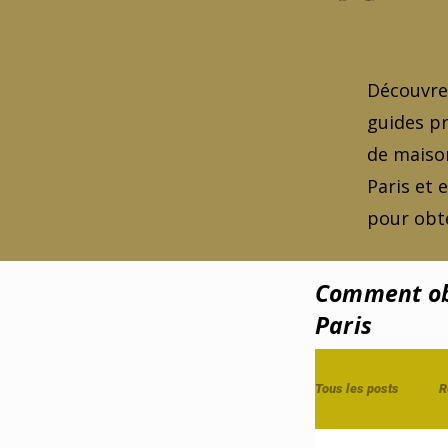
Découvrez
guides pr
de maison
Paris et 
pour obte
Comment obt
Paris
Tous les posts
R