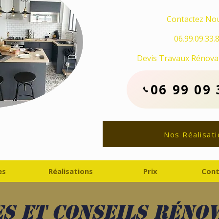
Contactez Nou
06.99.09.33.
Devis Travaux Rénovat
06 99 09 
Nos Réalisati
es
Réalisations
Prix
Cont
s et conseils réno