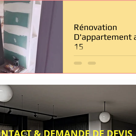
Entreprise de rénovation Paris
Rénovation salle de bain
Rénovation
âtiment
Dépannage & Urgence
D'appartement a
15
& DEMANDE DE DEVIS