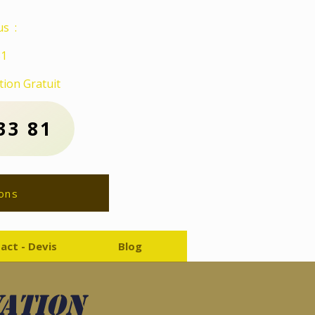
s :
81
ion Gratuit
33 81
ons
act - Devis
Blog
vation