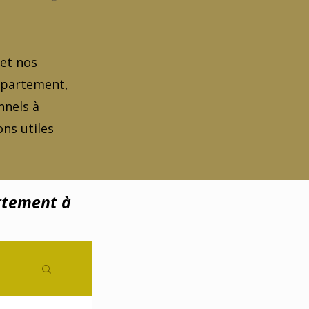
 et nos
appartement,
nnels à
ns utiles
rtement à