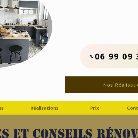
Contactez No
06.99.09.33.
Devis Travaux Rénovat
06 99 09 
Nos Réalisati
es
Réalisations
Prix
Cont
s et conseils réno