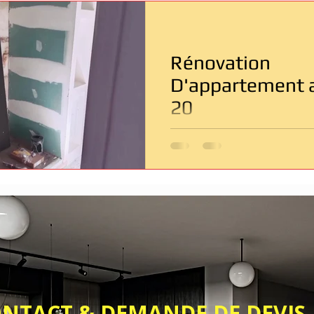
Entreprise de rénovation Paris
Rénovation salle de bain
Rénovation
âtiment
Dépannage & Urgence
D'appartement a
20
& DEMANDE DE DEVIS