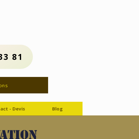
us :
81
ion Gratuit
33 81
ons
act - Devis
Blog
vation