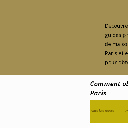
Découvrez
guides pr
de maison
Paris et 
pour obte
Comment obt
Paris
Tous les posts
R