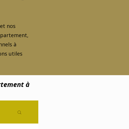
 et nos
appartement,
nnels à
ns utiles
rtement à