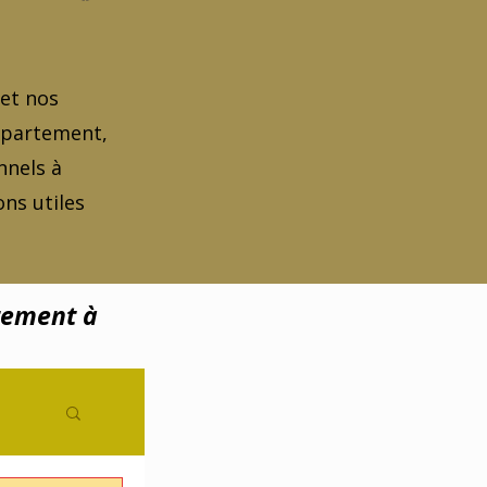
 et nos
appartement,
nnels à
ns utiles
tement à