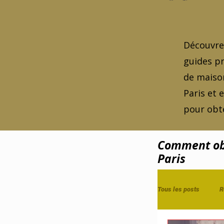
Découvrez
guides pr
de maison
Paris et 
pour obte
Comment obt
Paris
Tous les posts
R