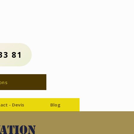
us :
81
ion Gratuit
33 81
ons
act - Devis
Blog
vation