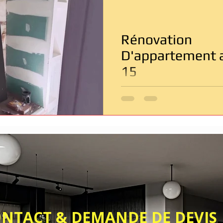
Entreprise de rénovation Paris
Rénovation salle de bain
Rénovation
âtiment
Dépannage & Urgence
D'appartement a
15
& DEMANDE DE DEVIS