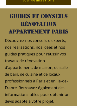
Nos Réalisations
Guides et conseils
rénovation
appartement Paris
Découvrez nos conseils d'experts,
nos réalisations, nos idées et nos
guides pratiques pour réussir vos
travaux de rénovation
d'appartement, de maison, de salle
de bain, de cuisine et de locaux
professionnels à Paris et en Île-de-
France. Retrouvez également des
informations utiles pour obtenir un
devis adapté à votre projet.