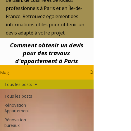
de bain, de cuisine et de locaux
professionnels à Paris et en Île-de-
France. Retrouvez également des
informations utiles pour obtenir un
devis adapté à votre projet.
Comment obtenir un devis
pour des travaux
d'appartement à Paris
Blog
Tous les posts
Tous les posts
Rénovation
Appartement
Rénovation
bureaux