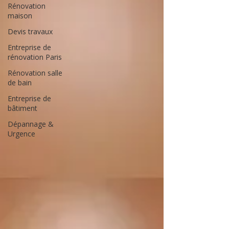
Rénovation
maison
Devis travaux
Entreprise de
rénovation Paris
Rénovation salle
de bain
Entreprise de
bâtiment
Dépannage &
Urgence