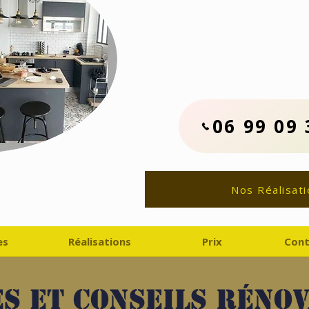
Contactez No
06.99.09.33.
Devis Travaux Rénovat
06 99 09 
Nos Réalisati
es
Réalisations
Prix
Cont
s et conseils réno