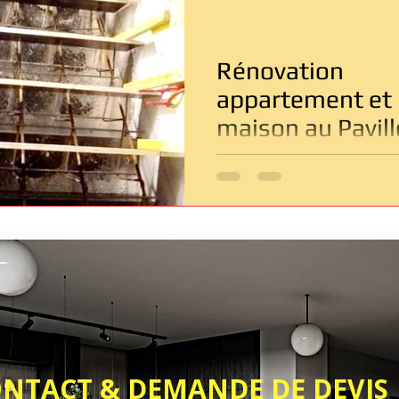
Entreprise de rénovation Paris
Rénovation salle de bain
Rénovation
âtiment
Dépannage & Urgence
appartement et
maison au Pavil
sous bois
& DEMANDE DE DEVIS