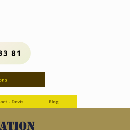
us :
81
ion Gratuit
33 81
ons
act - Devis
Blog
vation