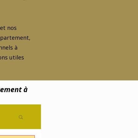
 et nos
appartement,
nnels à
ns utiles
tement à