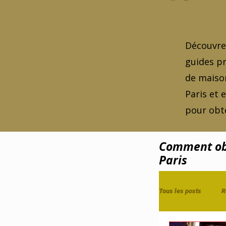
Découvrez
guides pr
de maison
Paris et 
pour obte
Comment obt
Paris
Tous les posts
R