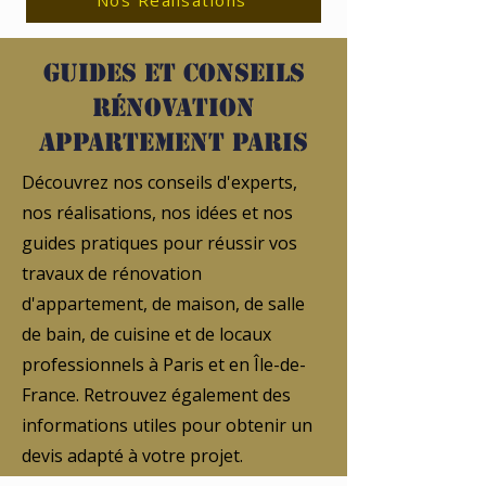
Nos Réalisations
Guides et conseils
rénovation
appartement Paris
Découvrez nos conseils d'experts,
nos réalisations, nos idées et nos
guides pratiques pour réussir vos
travaux de rénovation
d'appartement, de maison, de salle
de bain, de cuisine et de locaux
professionnels à Paris et en Île-de-
France. Retrouvez également des
informations utiles pour obtenir un
devis adapté à votre projet.