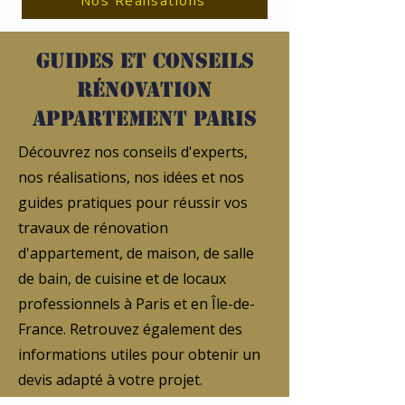
Nos Réalisations
Guides et conseils
rénovation
appartement Paris
Découvrez nos conseils d'experts,
nos réalisations, nos idées et nos
guides pratiques pour réussir vos
travaux de rénovation
d'appartement, de maison, de salle
de bain, de cuisine et de locaux
professionnels à Paris et en Île-de-
France. Retrouvez également des
informations utiles pour obtenir un
devis adapté à votre projet.