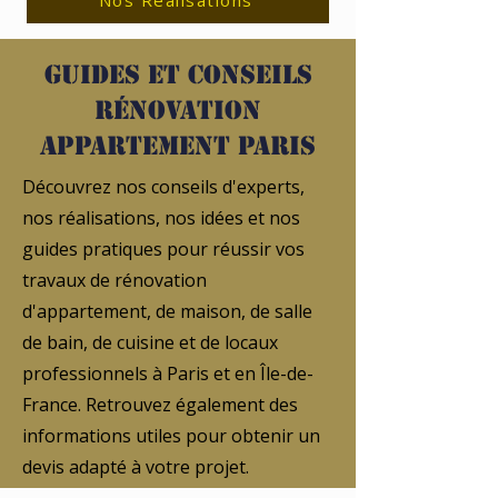
Nos Réalisations
Guides et conseils
rénovation
appartement Paris
Découvrez nos conseils d'experts,
nos réalisations, nos idées et nos
guides pratiques pour réussir vos
travaux de rénovation
d'appartement, de maison, de salle
de bain, de cuisine et de locaux
professionnels à Paris et en Île-de-
France. Retrouvez également des
informations utiles pour obtenir un
devis adapté à votre projet.