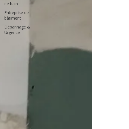
de bain
Entreprise de
bâtiment
Dépannage &
Urgence